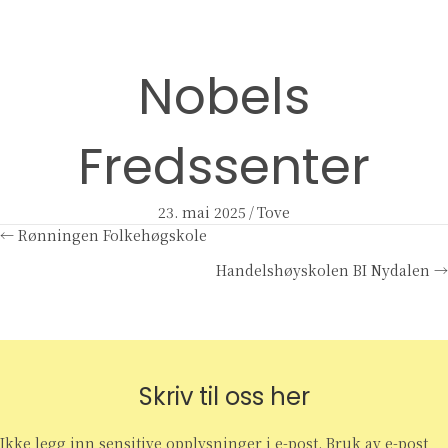
Nobels
Fredssenter
23. mai 2025
/
Tove
Posts
← Rønningen Folkehøgskole
Handelshøyskolen BI Nydalen →
navigation
Skriv til oss her
Ikke legg inn sensitive opplysninger i e-post. Bruk av e-post