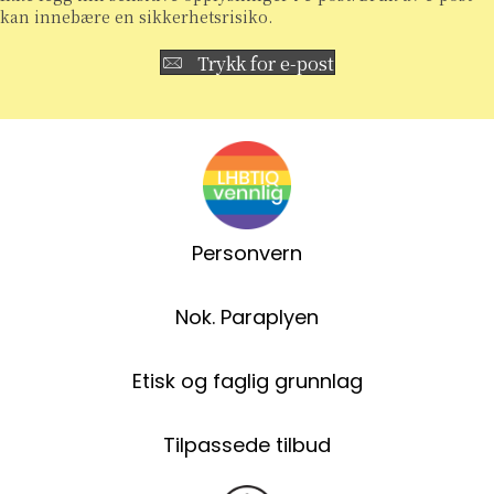
kan innebære en sikkerhetsrisiko.
Trykk for e-post
Personvern
Nok. Paraplyen
Etisk og faglig grunnlag
Tilpassede tilbud