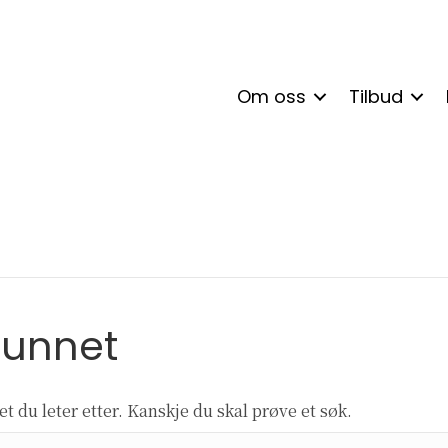
Om oss
Tilbud
funnet
t du leter etter. Kanskje du skal prøve et søk.