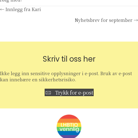
Posts
← Innlegg fra Kari
Nyhetsbrev for september →
navigation
Skriv til oss her
Ikke legg inn sensitive opplysninger i e-post. Bruk av e-post
kan innebære en sikkerhetsrisiko.
Trykk for e-post