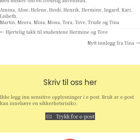
Med ønsker om en fredelig adventstid,
Amina, Alise, Helene, Heidi, Henrik, Hermine, Ingard, Kari,
Lisbeth,
Martin, Meera, Mina, Mona, Tora, Tove, Trude og Tina
Posts
← Hjertelig takk til studentene Hermine og Tove
Nytt innlegg fra Tina →
navigation
Skriv til oss her
Ikke legg inn sensitive opplysninger i e-post. Bruk av e-post
kan innebære en sikkerhetsrisiko.
Trykk for e-post