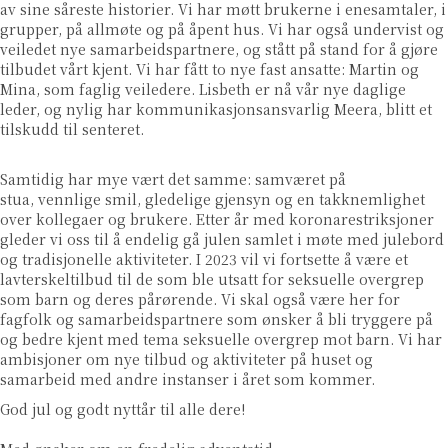
av sine såreste historier. Vi har møtt brukerne i enesamtaler, i
grupper, på allmøte og på åpent hus. Vi har også undervist og
veiledet nye samarbeidspartnere, og stått på stand for å gjøre
tilbudet vårt kjent. Vi har fått to nye fast ansatte: Martin og
Mina, som faglig veiledere. Lisbeth er nå vår nye daglige
leder, og nylig har kommunikasjonsansvarlig Meera, blitt et
tilskudd til senteret.
Samtidig har mye vært det samme: samværet på
stua, vennlige smil, gledelige gjensyn og en takknemlighet
over kollegaer og brukere. Etter år med koronarestriksjoner
gleder vi oss til å endelig gå julen samlet i møte med julebord
og tradisjonelle aktiviteter. I 2023 vil vi fortsette å være et
lavterskeltilbud til de som ble utsatt for seksuelle overgrep
som barn og deres pårørende. Vi skal også være her for
fagfolk og samarbeidspartnere som ønsker å bli tryggere på
og bedre kjent med tema seksuelle overgrep mot barn. Vi har
ambisjoner om nye tilbud og aktiviteter på huset og
samarbeid med andre instanser i året som kommer.
God jul og godt nyttår til alle dere!