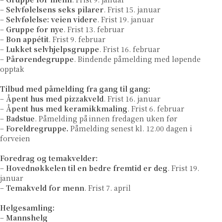
–
Selvfølelsens seks pilarer
. Frist 15. januar
–
Selvfølelse: veien videre
. Frist 19. januar
–
Gruppe for nye
. Frist 13. februar
–
Bon app
é
tit
. Frist 9. februar
–
Lukket selvhjelpsgruppe
. Frist 16. februar
–
Pårørendegruppe
. Bindende påmelding med løpende
opptak
Tilbud med påmelding fra gang til gang:
–
Åpent hus med pizzakveld
. Frist 16. januar
–
Åpent hus med keramikkmaling
. Frist 6. februar
–
Badstue
. Påmelding på innen fredagen uken før
–
Foreldregruppe
.
Påmelding senest kl. 12.00 dagen i
forveien
Foredrag og temakvelder:
–
Hovednøkkelen til en bedre fremtid er deg
. Frist 19.
januar
–
Temakveld for menn
. Frist 7. april
Helgesamling:
–
Mannshelg