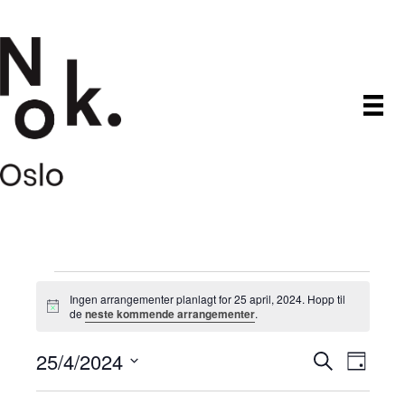
Arrangementer
Ingen arrangementer planlagt for 25 april, 2024. Hopp til
M
de
neste kommende arrangementer
.
den
e
r
25/4/2024
A
A
k
S
D
25
n
ø
V
a
a
r
k
r
d
g
e