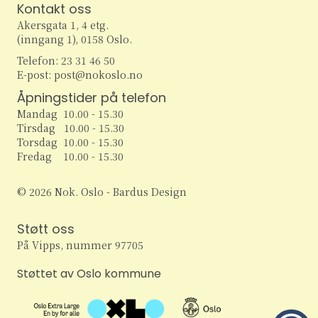
r
Kontakt oss
N
Akersgata 1, 4 etg.
S
(inngang 1), 0158 Oslo.
a
Telefon: 23 31 46 50
e
v
E-post: post@nokoslo.no
i
a
Åpningstider på telefon
g
Mandag 10.00 - 15.30
r
Tirsdag 10.00 - 15.30
a
Torsdag 10.00 - 15.30
c
Fredag 10.00 - 15.30
t
h
i
© 2026 Nok. Oslo - Bardus Design
o
a
Støtt oss
n
n
På Vipps, nummer 97705
d
Støttet av Oslo kommune
V