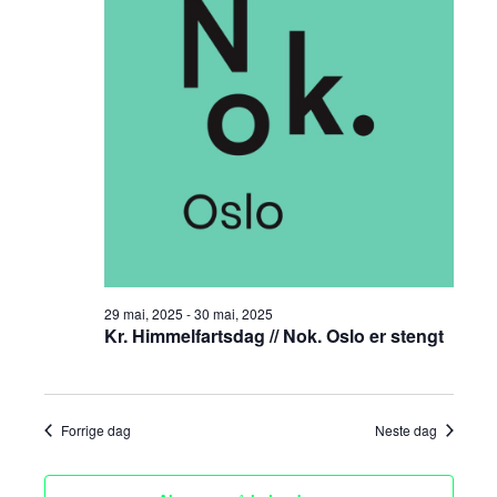
a
n
mai,
t
g
n
o
.
2025
e
g
m
e
e
m
n
t
e
V
n
i
29 mai, 2025
-
30 mai, 2025
t
e
Kr. Himmelfartsdag // Nok. Oslo er stengt
e
w
s
r
Forrige dag
Neste dag
N
S
a