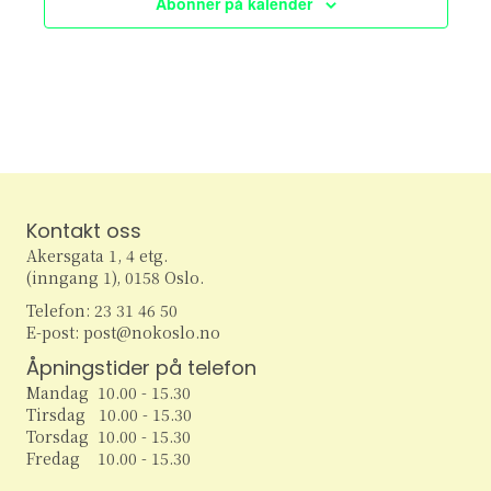
Abonner på kalender
e
v
i
a
g
r
a
c
t
h
i
Kontakt oss
o
a
Akersgata 1, 4 etg.
n
(inngang 1), 0158 Oslo.
n
Telefon: 23 31 46 50
d
E-post: post@nokoslo.no
Åpningstider på telefon
V
Mandag 10.00 - 15.30
Tirsdag 10.00 - 15.30
i
Torsdag 10.00 - 15.30
Fredag 10.00 - 15.30
e