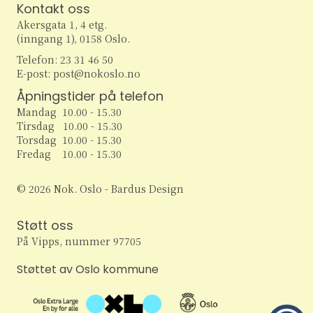
r
Kontakt oss
N
Akersgata 1, 4 etg.
S
(inngang 1), 0158 Oslo.
a
Telefon: 23 31 46 50
e
v
E-post: post@nokoslo.no
i
a
Åpningstider på telefon
g
Mandag 10.00 - 15.30
r
Tirsdag 10.00 - 15.30
a
Torsdag 10.00 - 15.30
c
Fredag 10.00 - 15.30
t
h
i
© 2026 Nok. Oslo - Bardus Design
o
a
Støtt oss
n
n
På Vipps, nummer 97705
d
Støttet av Oslo kommune
V