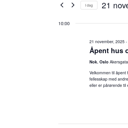
21 nov
21
v
I dag
r
i
V
n
e
november
a
10:00
n
l
s
g
2025
ø
n
d
21 november, 2025 -
k
a
Åpent hus o
e
t
g
o
o
Nok. Oslo
Akersgata
r
.
d
e
Velkommen til åpent 
.
fellesskap med andre
S
eller er pårørende ti
m
ø
k
e
e
t
t
n
e