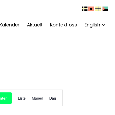
Kalender
Aktuelt
Kontakt oss
English
A
nter
Liste
Måned
Dag
r