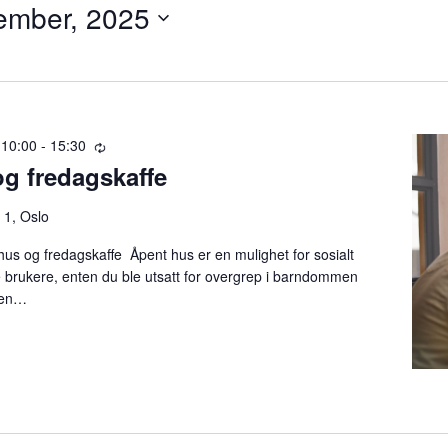
ember, 2025
,
 10:00
-
15:30
R
g fredagskaffe
e
c
u
 1, Oslo
r
hus og fredagskaffe Åpent hus er en mulighet for sosialt
r
 brukere, enten du ble utsatt for overgrep i barndommen
i
l en…
n
g