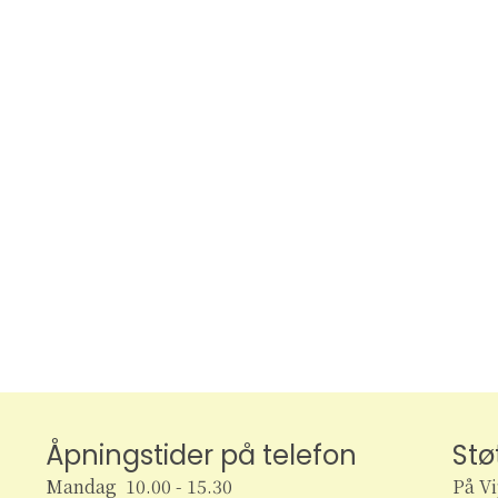
Åpningstider på telefon
Stø
Mandag 10.00 - 15.30
På V