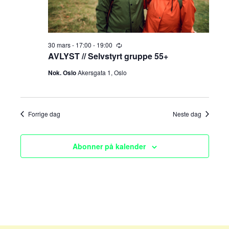
e
v
i
a
g
r
30 mars - 17:00
-
19:00
R
e
AVLYST // Selvstyrt gruppe 55+
a
c
c
u
t
Nok. Oslo
Akersgata 1, Oslo
r
r
h
i
i
n
o
a
g
Forrige dag
Neste dag
n
n
Abonner på kalender
d
V
i
e