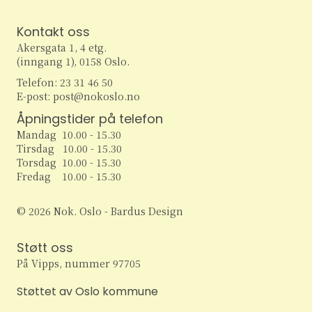
w
Kontakt oss
s
Akersgata 1, 4 etg.
(inngang 1), 0158 Oslo.
N
Telefon: 23 31 46 50
E-post: post@nokoslo.no
a
Åpningstider på telefon
v
Mandag 10.00 - 15.30
Tirsdag 10.00 - 15.30
i
Torsdag 10.00 - 15.30
Fredag 10.00 - 15.30
g
© 2026 Nok. Oslo - Bardus Design
a
Støtt oss
t
På Vipps, nummer 97705
i
Støttet av Oslo kommune