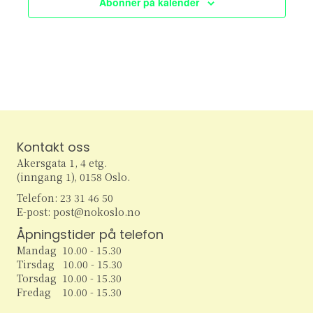
Abonner på kalender
e
v
i
a
g
r
a
c
t
h
i
Kontakt oss
o
a
Akersgata 1, 4 etg.
n
(inngang 1), 0158 Oslo.
n
Telefon: 23 31 46 50
d
E-post: post@nokoslo.no
Åpningstider på telefon
V
Mandag 10.00 - 15.30
Tirsdag 10.00 - 15.30
i
Torsdag 10.00 - 15.30
Fredag 10.00 - 15.30
e