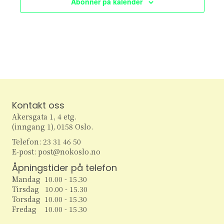
Abonner på kalender
e
v
i
a
g
r
a
c
t
h
i
Kontakt oss
o
a
Akersgata 1, 4 etg.
n
(inngang 1), 0158 Oslo.
n
Telefon: 23 31 46 50
d
E-post: post@nokoslo.no
Åpningstider på telefon
V
Mandag 10.00 - 15.30
Tirsdag 10.00 - 15.30
i
Torsdag 10.00 - 15.30
Fredag 10.00 - 15.30
e