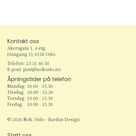
e
v
i
a
g
r
a
c
Kontakt oss
t
Akersgata 1, 4 etg.
h
i
(inngang 1), 0158 Oslo.
Telefon: 23 31 46 50
o
a
E-post: post@nokoslo.no
n
n
Åpningstider på telefon
Mandag 10.00 - 15.30
d
Tirsdag 10.00 - 15.30
Torsdag 10.00 - 15.30
V
Fredag 10.00 - 15.30
i
© 2026 Nok. Oslo - Bardus Design
e
Støtt oss