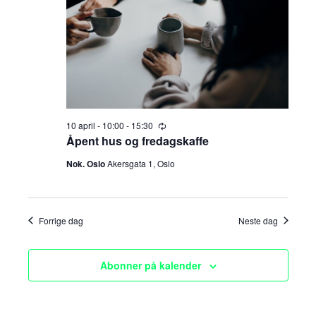
a
n
april,
t
g
n
o
.
2026
e
g
m
e
e
m
n
10 april - 10:00
-
15:30
R
t
e
Åpent hus og fredagskaffe
e
c
V
u
Nok. Oslo
Akersgata 1, Oslo
n
r
r
i
i
t
n
e
g
Forrige dag
Neste dag
e
w
s
r
Abonner på kalender
N
S
a