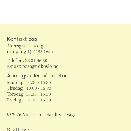
e
v
i
a
g
r
a
c
Kontakt oss
t
Akersgata 1, 4 etg.
h
i
(inngang 1), 0158 Oslo.
Telefon: 23 31 46 50
o
a
E-post: post@nokoslo.no
n
Åpningstider på telefon
n
Mandag 10.00 - 15.30
d
Tirsdag 10.00 - 15.30
Torsdag 10.00 - 15.30
V
Fredag 10.00 - 15.30
i
© 2026 Nok. Oslo - Bardus Design
e
Støtt oss