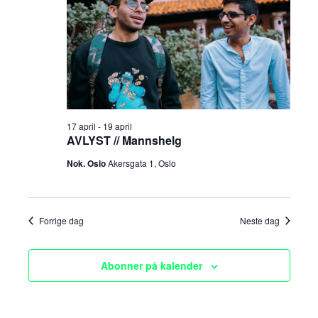
a
n
april,
t
g
n
o
.
2026
e
g
m
e
e
m
n
17 april
-
19 april
t
AVLYST // Mannshelg
e
V
Nok. Oslo
Akersgata 1, Oslo
n
i
t
e
Forrige dag
Neste dag
e
w
s
r
Abonner på kalender
N
S
a