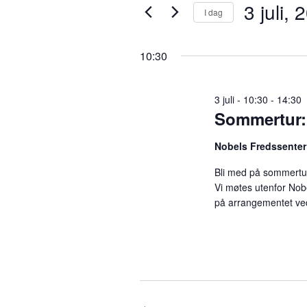
3 juli, 
3
v
I dag
r
i
V
n
e
juli,
a
10:30
n
l
s
g
2026
ø
n
d
3 juli - 10:30
-
14:30
k
a
Sommertur:
e
t
g
o
o
Nobels Fredssente
r
.
d
e
Bli med på sommertur! 
.
Vi møtes utenfor Nob
S
på arrangementet v
m
ø
k
e
e
t
t
n
e