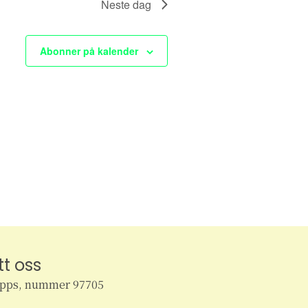
Neste dag
e
w
Abonner på kalender
s
N
a
v
i
g
a
tt oss
t
ipps, nummer 97705
i