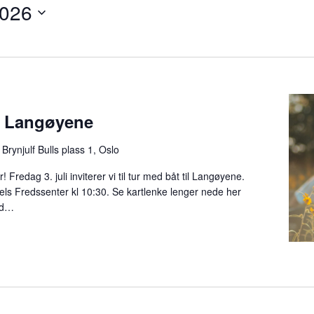
2026
 Langøyene
r
Brynjulf Bulls plass 1, Oslo
Fredag 3. juli inviterer vi til tur med båt til Langøyene.
els Fredssenter kl 10:30. Se kartlenke lenger nede her
ed…