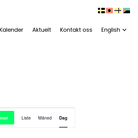
Kalender
Aktuelt
Kontakt oss
English
A
nter
Liste
Måned
Dag
r