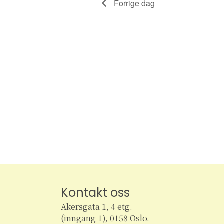
Forrige dag
r
t
A
r
r
e
a
n
r
g
e
m
S
e
n
e
t
e
a
r
.
r
Kontakt oss
Akersgata 1, 4 etg.
c
(inngang 1), 0158 Oslo.