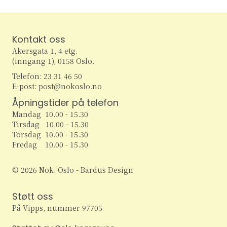
w
s
Kontakt oss
Akersgata 1, 4 etg.
N
(inngang 1), 0158 Oslo.
a
Telefon: 23 31 46 50
E-post: post@nokoslo.no
v
Åpningstider på telefon
Mandag 10.00 - 15.30
i
Tirsdag 10.00 - 15.30
Torsdag 10.00 - 15.30
g
Fredag 10.00 - 15.30
a
© 2026 Nok. Oslo - Bardus Design
t
Støtt oss
i
På Vipps, nummer 97705