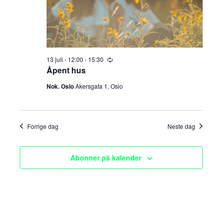
e
v
i
a
g
r
a
13 juli - 12:00
-
15:30
R
c
e
Åpent hus
t
c
u
h
Nok. Oslo
Akersgata 1, Oslo
i
r
r
o
a
i
n
n
g
Forrige dag
Neste dag
n
d
Abonner på kalender
V
i
e