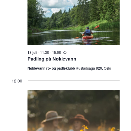
a
n
juli,
t
g
n
o
.
2026
e
g
m
e
e
m
n
13 juli - 11:30
-
15:00
R
t
e
Padling på Nøklevann
e
c
V
u
Nøklevann ro- og padleklubb
Rustadsaga 820, Oslo
n
r
i
r
12:00
i
t
n
e
g
e
w
s
r
N
S
a