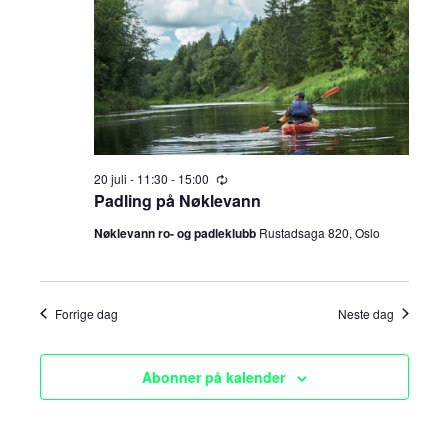
a
n
juli,
t
g
n
o
.
2026
e
g
m
e
e
m
n
20 juli - 11:30
-
15:00
R
t
e
Padling på Nøklevann
e
c
V
u
Nøklevann ro- og padleklubb
Rustadsaga 820, Oslo
n
r
i
r
i
t
n
e
g
Forrige dag
Neste dag
e
w
s
r
Abonner på kalender
N
S
a