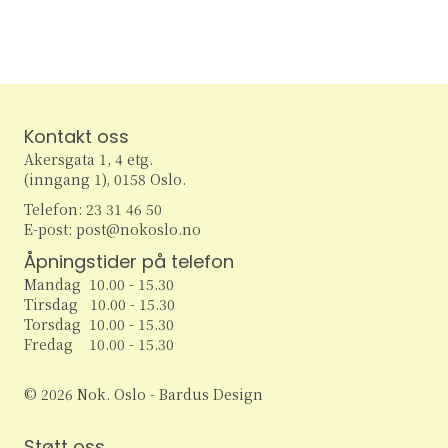
e
v
i
a
g
r
a
c
Kontakt oss
t
Akersgata 1, 4 etg.
h
i
(inngang 1), 0158 Oslo.
o
Telefon: 23 31 46 50
a
E-post: post@nokoslo.no
n
n
Åpningstider på telefon
Mandag 10.00 - 15.30
d
Tirsdag 10.00 - 15.30
Torsdag 10.00 - 15.30
V
Fredag 10.00 - 15.30
i
© 2026 Nok. Oslo - Bardus Design
e
Støtt oss