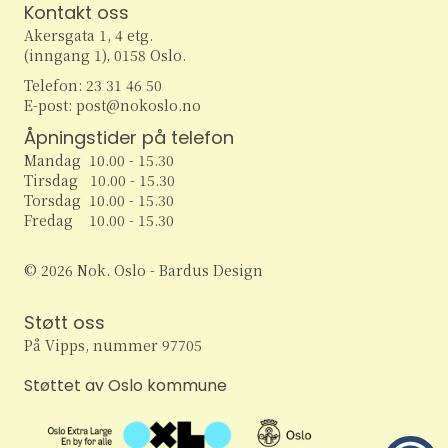
t
e
Kontakt oss
e
w
Akersgata 1, 4 etg.
(inngang 1), 0158 Oslo.
s
r
Telefon: 23 31 46 50
N
E-post: post@nokoslo.no
S
a
Åpningstider på telefon
e
Mandag 10.00 - 15.30
v
Tirsdag 10.00 - 15.30
i
a
Torsdag 10.00 - 15.30
Fredag 10.00 - 15.30
g
r
a
© 2026 Nok. Oslo - Bardus Design
c
t
Støtt oss
h
i
På Vipps, nummer 97705
o
a
Støttet av Oslo kommune
n
n