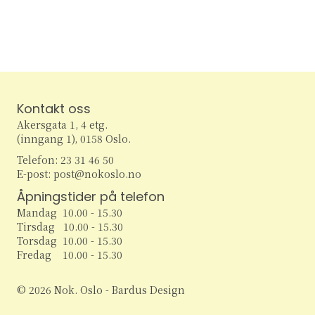
r
A
e
e
e
e
e
e
e
t
t
t
t
t
t
t
N
r
r
r
r
r
r
r
S
e
e
e
e
e
e
e
r
a
r
r
r
r
r
r
r
e
r
v
i
a
a
Kontakt oss
g
r
n
Akersgata 1, 4 etg.
a
(inngang 1), 0158 Oslo.
c
g
t
Telefon: 23 31 46 50
E-post: post@nokoslo.no
h
i
e
Åpningstider på telefon
o
a
m
Mandag 10.00 - 15.30
n
Tirsdag 10.00 - 15.30
n
e
Torsdag 10.00 - 15.30
Fredag 10.00 - 15.30
d
n
© 2026 Nok. Oslo - Bardus Design
V
t