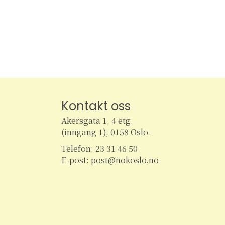
m
k
e
e
t
t
n
e
r
t
A
r
r
Kontakt oss
e
a
Akersgata 1, 4 etg.
n
(inngang 1), 0158 Oslo.
r
g
e
Telefon: 23 31 46 50
m
E-post: post@nokoslo.no
S
e
n
e
t
e
r