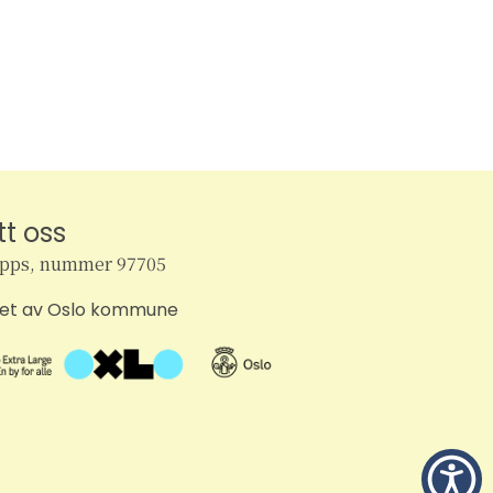
t
V
i
e
w
tt oss
s
ipps, nummer 97705
N
tet av Oslo kommune
a
v
i
g