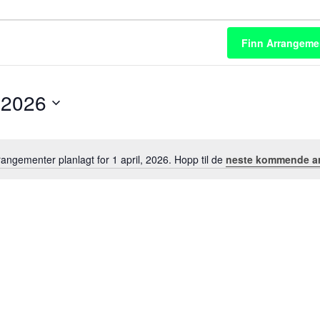
ter
Finn Arrangeme
, 2026
angementer planlagt for 1 april, 2026. Hopp til de
neste kommende a
M
e
r
k
n
a
d