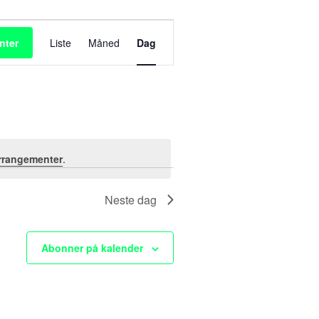
A
nter
Liste
Måned
Dag
r
r
a
n
rrangementer
.
g
Neste dag
e
m
Abonner på kalender
e
n