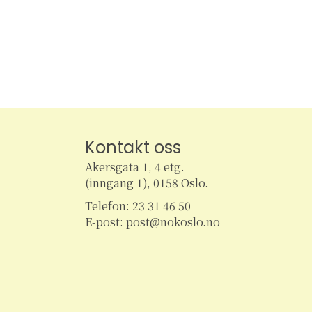
m
k
e
e
t
t
n
e
r
t
A
r
r
Kontakt oss
e
a
Akersgata 1, 4 etg.
n
(inngang 1), 0158 Oslo.
r
g
e
Telefon: 23 31 46 50
m
E-post: post@nokoslo.no
S
e
n
e
t
e
r