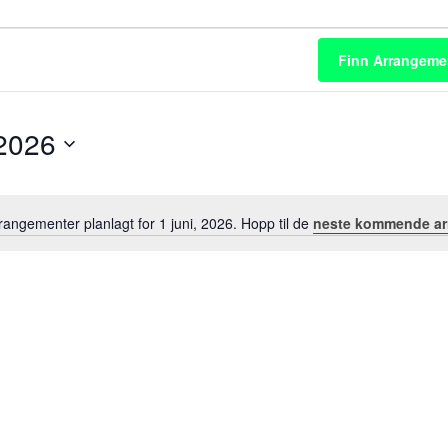
ter
Finn Arrangeme
 2026
rangementer planlagt for 1 juni, 2026. Hopp til de
neste kommende ar
M
e
r
k
n
a
d