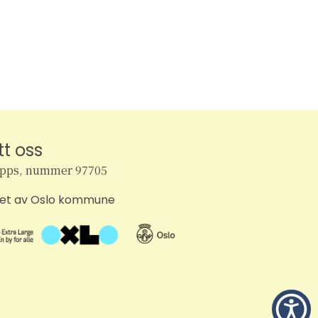
t
V
i
e
w
tt oss
s
ipps, nummer 97705
N
tet av Oslo kommune
a
v
i
g