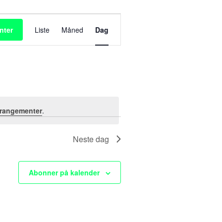
A
nter
Liste
Måned
Dag
r
r
a
n
rangementer
.
g
Neste dag
e
m
Abonner på kalender
e
n