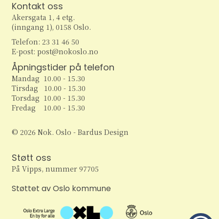
t
e
Kontakt oss
Akersgata 1, 4 etg.
e
w
(inngang 1), 0158 Oslo.
s
r
Telefon: 23 31 46 50
E-post: post@nokoslo.no
N
S
Åpningstider på telefon
a
Mandag 10.00 - 15.30
e
v
Tirsdag 10.00 - 15.30
Torsdag 10.00 - 15.30
i
a
Fredag 10.00 - 15.30
g
r
© 2026 Nok. Oslo - Bardus Design
a
c
t
Støtt oss
h
i
På Vipps, nummer 97705
o
a
Støttet av Oslo kommune
n
n