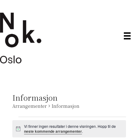
Informasjon
Arrangementer
Informasjon
Arrangementer
Vi finner ingen resultater i denne visningen. Hopp til de
M
neste kommende arrangementer
.
e