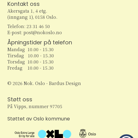
t
e
Kontakt oss
e
w
Akersgata 1, 4 etg.
(inngang 1), 0158 Oslo.
s
r
Telefon: 23 31 46 50
N
E-post: post@nokoslo.no
S
a
Åpningstider på telefon
e
Mandag 10.00 - 15.30
v
Tirsdag 10.00 - 15.30
i
a
Torsdag 10.00 - 15.30
Fredag 10.00 - 15.30
g
r
a
© 2026 Nok. Oslo - Bardus Design
c
t
Støtt oss
h
i
På Vipps, nummer 97705
o
a
Støttet av Oslo kommune
n
n