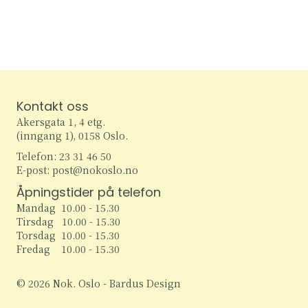
r
A
e
e
e
e
e
e
e
t
t
t
t
t
t
t
N
r
r
r
r
r
r
r
S
e
e
e
e
e
e
e
r
a
r
r
r
r
r
r
r
e
r
v
i
a
a
Kontakt oss
g
r
n
Akersgata 1, 4 etg.
a
(inngang 1), 0158 Oslo.
c
g
t
Telefon: 23 31 46 50
E-post: post@nokoslo.no
h
i
e
Åpningstider på telefon
o
a
m
Mandag 10.00 - 15.30
n
Tirsdag 10.00 - 15.30
n
e
Torsdag 10.00 - 15.30
Fredag 10.00 - 15.30
d
n
© 2026 Nok. Oslo - Bardus Design
V
t