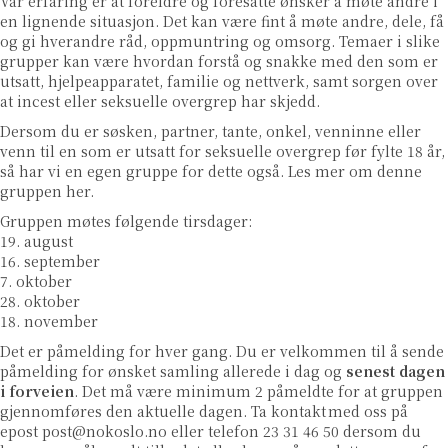
Vår erfaring er at foreldre og foresatte ønsker å møte andre i
en lignende situasjon. Det kan være fint å møte andre, dele, få
og gi hverandre råd, oppmuntring og omsorg. Temaer i slike
grupper kan være hvordan forstå og snakke med den som er
utsatt, hjelpeapparatet, familie og nettverk, samt sorgen over
at incest eller seksuelle overgrep har skjedd.
Dersom du er søsken, partner, tante, onkel, venninne eller
venn til en som er utsatt for seksuelle overgrep før fylte 18 år,
så har vi en egen gruppe for dette også. Les mer om denne
gruppen
her
.
Gruppen møtes følgende tirsdager:
19. august
16. september
7. oktober
28. oktober
18. november
Det er påmelding for hver gang. Du er velkommen til å sende
påmelding for ønsket samling allerede i dag og
senest dagen
i forveien
. Det må være minimum 2 påmeldte for at gruppen
gjennomføres den aktuelle dagen. Ta kontakt med oss på
epost
post@nokoslo.no
eller telefon 23 31 46 50 dersom du