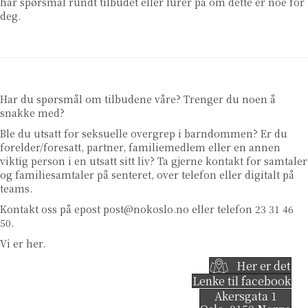
har spørsmål rundt tilbudet eller lurer på om dette er noe for
deg.
Har du spørsmål om tilbudene våre? Trenger du noen å
snakke med?
Ble du utsatt for seksuelle overgrep i barndommen? Er du
forelder/foresatt, partner, familiemedlem eller en annen
viktig person i en utsatt sitt liv? Ta gjerne kontakt for samtaler
og familiesamtaler på senteret, over telefon eller digitalt på
teams.
Kontakt oss på epost
post@nokoslo.no
eller telefon 23 31 46
50.
Vi er her.
Her er det
Lenke til facebook
Akersgata 1