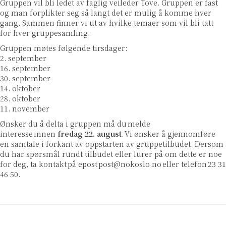
Gruppen vil bli ledet av faglig veileder Tove.
Gruppen er fast
og man forplikter seg så langt det er mulig å komme hver
gang. Sammen finner vi ut av hvilke temaer som vil bli tatt
for hver gruppesamling.
Gruppen møtes følgende tirsdager:
2. september
16. september
30. september
14. oktober
28. oktober
11. november
Ønsker du å delta i gruppen må du melde
interesse innen
fredag 22. august
.
Vi ønsker å gjennomføre
en samtale i forkant av oppstarten av gruppetilbudet. Dersom
du har spørsmål rundt tilbudet eller lurer på om dette er noe
for deg, ta kontakt
på epost
post@nokoslo.no
eller telefon 23 31
46 50.