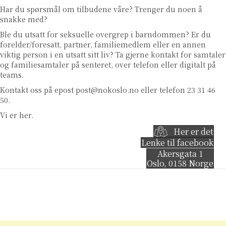
Har du spørsmål om tilbudene våre? Trenger du noen å
snakke med?
Ble du utsatt for seksuelle overgrep i barndommen? Er du
forelder/foresatt, partner, familiemedlem eller en annen
viktig person i en utsatt sitt liv? Ta gjerne kontakt for samtaler
og familiesamtaler på senteret, over telefon eller digitalt på
teams.
Kontakt oss på epost
post@nokoslo.no
eller telefon 23 31 46
50.
Vi er her.
Her er det
Lenke til facebook
Akersgata 1
Oslo
,
0158
Norge