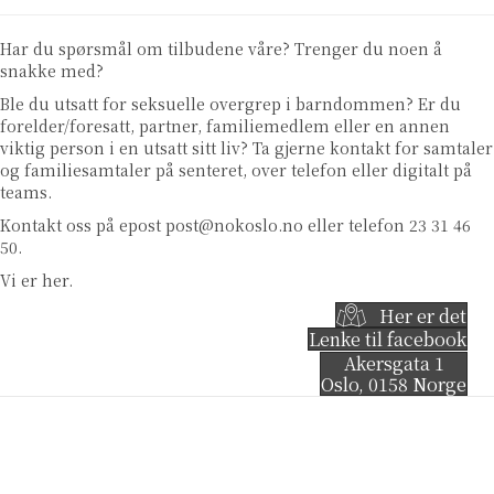
Har du spørsmål om tilbudene våre? Trenger du noen å
snakke med?
Ble du utsatt for seksuelle overgrep i barndommen? Er du
forelder/foresatt, partner, familiemedlem eller en annen
viktig person i en utsatt sitt liv? Ta gjerne kontakt for samtaler
og familiesamtaler på senteret, over telefon eller digitalt på
teams.
Kontakt oss på epost
post@nokoslo.no
eller telefon 23 31 46
50.
Vi er her.
Her er det
Lenke til facebook
Akersgata 1
Oslo
,
0158
Norge