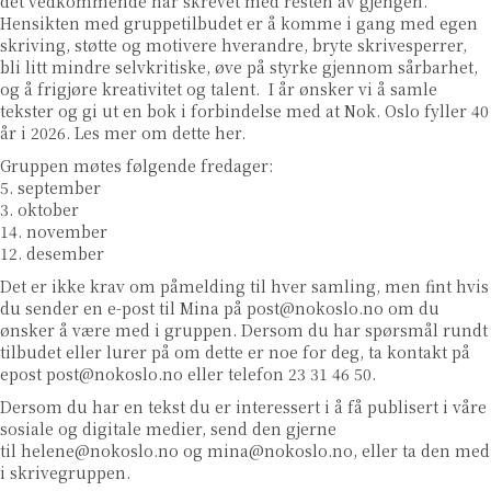
det vedkommende har skrevet med resten av gjengen.
Hensikten med gruppetilbudet er å komme i gang med egen
skriving, støtte og motivere hverandre, bryte skrivesperrer,
bli litt mindre selvkritiske, øve på styrke gjennom sårbarhet,
og å frigjøre kreativitet og talent. I år ønsker vi å samle
tekster og gi ut en bok i forbindelse med at Nok. Oslo fyller 40
år i 2026. Les mer om dette
her
.
Gruppen møtes følgende fredager:
5. september
3. oktober
14. november
12. desember
Det er ikke krav om påmelding til hver samling, men fint hvis
du sender en e-post til Mina på
post@nokoslo.no
om du
ønsker å være med i gruppen. Dersom du har spørsmål rundt
tilbudet eller lurer på om dette er noe for deg, ta kontakt på
epost
post@nokoslo.no
eller telefon 23 31 46 50.
Dersom du har en tekst du er interessert i å få publisert i våre
sosiale og digitale medier, send den gjerne
til
helene@nokoslo.no
og
mina@nokoslo.no
, eller ta den med
i skrivegruppen.