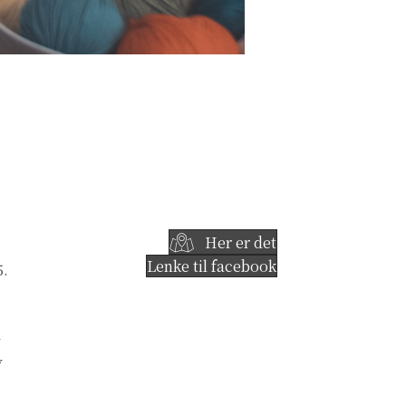
Her er det
Lenke til facebook
5.
v
v