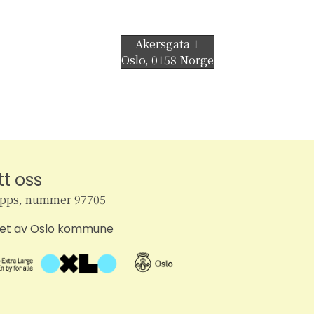
Akersgata 1
Oslo
,
0158
Norge
tt oss
ipps, nummer 97705
tet av Oslo kommune