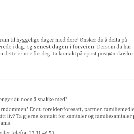
fram til hyggelige dager med dere! Ønsker du å delta på
erede i dag, og
senest dagen i forveien
. Dersom du har
m dette er noe for deg, ta kontakt
på epost
post@nokoslo.
renger du noen å snakke med?
 barndommen? Er du forelder/foresatt, partner, familiemed
 sitt liv? Ta gjerne kontakt for samtaler og familiesamtaler
teams.
eller telefon 23 31 46 50.