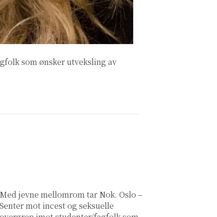
gfolk som ønsker utveksling av
Med jevne mellomrom tar Nok. Oslo –
Senter mot incest og seksuelle
overgrep imot studenter/fagfolk som