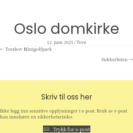
Oslo domkirke
12. juni 2025
/
Tove
Posts
← Torshov Minigolfpark
Sukkerbiten →
navigation
Skriv til oss her
Ikke legg inn sensitive opplysninger i e-post. Bruk av e-post
kan innebære en sikkerhetsrisiko.
Trykk for e-post