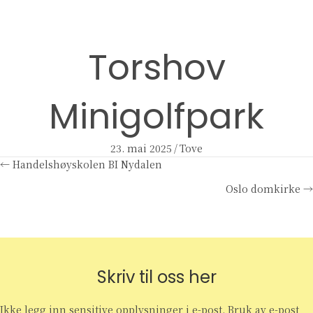
Torshov
Minigolfpark
23. mai 2025
/
Tove
Posts
← Handelshøyskolen BI Nydalen
Oslo domkirke →
navigation
Skriv til oss her
Ikke legg inn sensitive opplysninger i e-post. Bruk av e-post