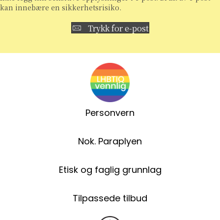
kan innebære en sikkerhetsrisiko.
Trykk for e-post
Personvern
Nok. Paraplyen
Etisk og faglig grunnlag
Tilpassede tilbud