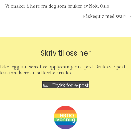
Posts
← Vi ønsker å høre fra deg som bruker av Nok. Oslo
Påskequiz med svar! →
navigation
Skriv til oss her
Ikke legg inn sensitive opplysninger i e-post. Bruk av e-post
kan innebære en sikkerhetsrisiko.
Trykk for e-post