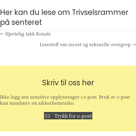
Her kan du lese om Trivselsrammer
på senteret
Posts
← Hjertelig takk Renate
Lesestoff om incest og seksuelle overgrep →
navigation
Skriv til oss her
Ikke legg inn sensitive opplysninger i e-post. Bruk av e-post
kan innebære en sikkerhetsrisiko.
Trykk for e-post