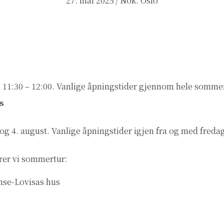
27. mai 2025
/
Nok. Oslo
l 11:30 – 12:00. Vanlige åpningstider gjennom hele somme
s
juli og 4. august. Vanlige åpningstider igjen fra og med freda
rer vi sommertur:
nse-Lovisas hus