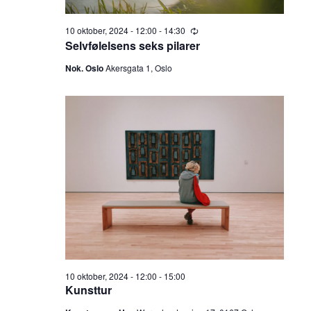
e
v
i
10 oktober, 2024 - 12:00
-
14:30
a
R
e
Selvfølelsens seks pilarer
g
c
r
u
Nok. Oslo
Akersgata 1, Oslo
a
r
r
c
t
i
n
h
g
i
o
a
n
n
d
V
i
10 oktober, 2024 - 12:00
-
15:00
Kunsttur
e