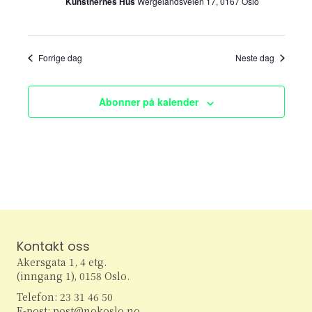
Kunstnernes Hus
Wergelandsveien 17, 0167 Oslo
w
s
Forrige dag
Neste dag
N
a
Abonner på kalender
v
i
g
a
Kontakt oss
t
Akersgata 1, 4 etg.
i
(inngang 1), 0158 Oslo.
Telefon: 23 31 46 50
E-post: post@nokoslo.no