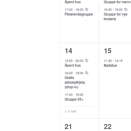
r
Åpent hus
Gruppe for menn
n
n
r
r
r
t
Recurring
Recurring
A
17:00
-
19:00
16:30
-
19:00
t
t
r
r
Pårørendegruppe
Gruppe for nye
r
brukere
r
f
e
e
e
a
a
a
r
r
n
n
n
o
r
g
,
,
g
g
4
1
14
15
e
e
e
m
r
S
a
a
Recurring
13:00
-
20:00
11:45
-
14:15
e
m
m
Åpent hus
Badstue
r
r
n
Recurring
A
e
16:00
-
18:00
e
e
t
r
r
Gratis
e
advokathjelp
n
n
(drop-in)
a
a
r
a
r
t
t
17:00
-
19:00
.
n
n
Gruppe 55+
e
e
r
r
g
g
+ 1 mer
r
r
e
e
a
c
,
,
1
0
21
22
m
m