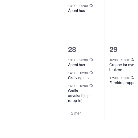
a
a
Recurring
13:00
-
20:00
e
e
n
h
Åpent hus
r
r
n
n
r
r
g
a
t
t
a
a
e
,
e
n
n
n
5
2
28
29
r
g
g
a
a
Recurring
Recurring
m
,
d
13:00
-
20:00
16:30
-
19:00
Åpent hus
Gruppe for nye
e
e
r
r
brukere
Recurring
14:00
-
15:30
e
Recurring
m
m
V
r
r
Skeiv og utsatt
17:30
-
19:30
Foreldregruppe
Recurring
16:00
-
18:00
e
e
a
a
Gratis
n
i
advokathjelp
n
n
n
n
(drop-in)
t
t
g
g
t
e
+ 2 mer
,
e
e
e
e
w
r
m
m