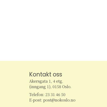
,
e
e
r
s
n
n
t
t
N
e
e
a
r
r
,
,
v
i
g
Kontakt oss
Akersgata 1, 4 etg.
a
(inngang 1), 0158 Oslo.
Telefon: 23 31 46 50
t
E-post: post@nokoslo.no