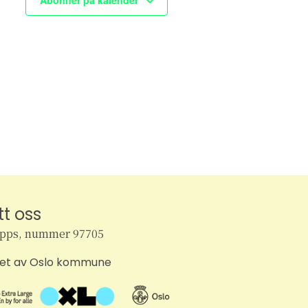
Abonner på kalender
,
e
e
n
n
t
e
e
r
r
,
tt oss
ipps, nummer 97705
tet av Oslo kommune