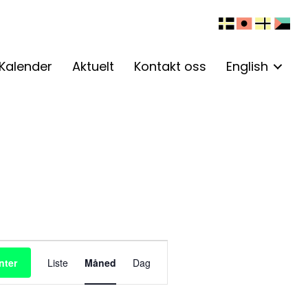
Kalender
Aktuelt
Kontakt oss
English
A
nter
Liste
Måned
Dag
r