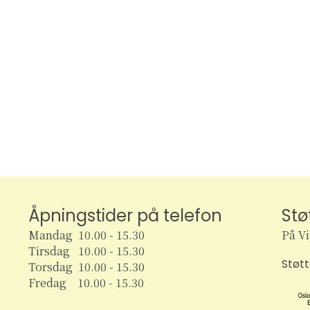
,
,
,
,
e
e
e
n
n
n
t
t
t
t
e
e
,
r
r
,
,
,
Åpningstider på telefon
Stø
Mandag 10.00 - 15.30
På V
Tirsdag 10.00 - 15.30
Støt
Torsdag 10.00 - 15.30
Fredag 10.00 - 15.30