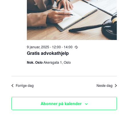
a
n
januar,
t
g
n
o
.
2025
e
g
m
e
e
m
n
9 januar, 2025 - 12:00
-
14:00
R
e
Gratis advokathjelp
t
c
e
u
Nok. Oslo
Akersgata 1, Oslo
V
r
n
r
i
i
n
t
e
g
Forrige dag
Neste dag
e
w
s
Abonner på kalender
r
N
S
a