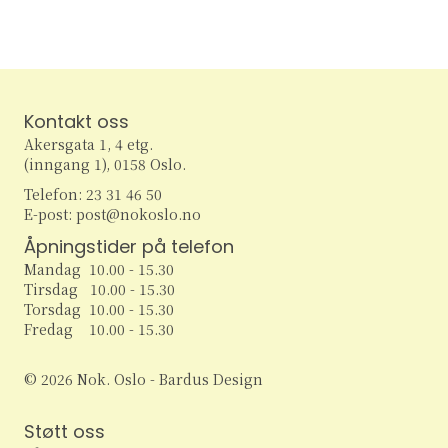
e
v
i
a
g
r
a
Kontakt oss
c
t
Akersgata 1, 4 etg.
(inngang 1), 0158 Oslo.
h
i
Telefon: 23 31 46 50
o
a
E-post: post@nokoslo.no
n
Åpningstider på telefon
n
Mandag 10.00 - 15.30
Tirsdag 10.00 - 15.30
d
Torsdag 10.00 - 15.30
Fredag 10.00 - 15.30
V
© 2026 Nok. Oslo - Bardus Design
i
e
Støtt oss