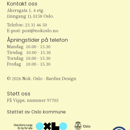
e
r
Kontakt oss
v
Akersgata 1, 4 etg.
i
a
a
(inngang 1), 0158 Oslo.
g
Telefon: 23 31 46 50
r
n
E-post: post@nokoslo.no
a
c
Åpningstider på telefon
g
t
Mandag 10.00 - 15.30
h
i
e
Tirsdag 10.00 - 15.30
Torsdag 10.00 - 15.30
o
a
m
Fredag 10.00 - 15.30
n
n
e
© 2026 Nok. Oslo - Bardus Design
d
n
Støtt oss
V
På Vipps, nummer 97705
t
i
Støttet av Oslo kommune
e
e
r