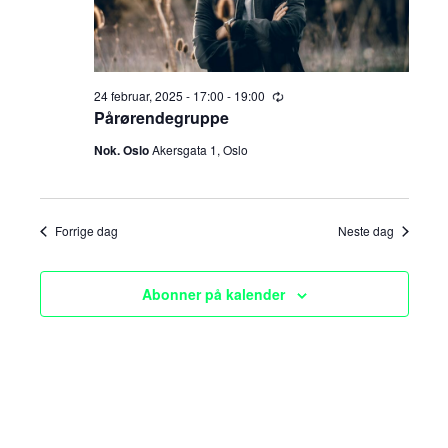
e
v
i
a
g
r
24 februar, 2025 - 17:00
-
19:00
R
a
e
Pårørendegruppe
c
c
t
u
Nok. Oslo
Akersgata 1, Oslo
r
h
i
r
i
o
n
a
g
Forrige dag
Neste dag
n
n
Abonner på kalender
d
V
i
e