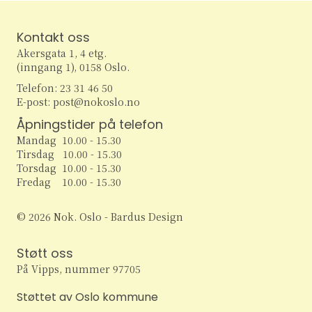
w
Kontakt oss
s
Akersgata 1, 4 etg.
(inngang 1), 0158 Oslo.
N
Telefon: 23 31 46 50
a
E-post: post@nokoslo.no
Åpningstider på telefon
v
Mandag 10.00 - 15.30
Tirsdag 10.00 - 15.30
i
Torsdag 10.00 - 15.30
Fredag 10.00 - 15.30
g
© 2026 Nok. Oslo - Bardus Design
a
t
Støtt oss
På Vipps, nummer 97705
i
Støttet av Oslo kommune