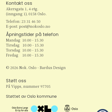
e
r
Kontakt oss
v
Akersgata 1, 4 etg.
i
a
a
(inngang 1), 0158 Oslo.
g
Telefon: 23 31 46 50
r
n
E-post: post@nokoslo.no
a
c
Åpningstider på telefon
g
t
Mandag 10.00 - 15.30
h
i
e
Tirsdag 10.00 - 15.30
Torsdag 10.00 - 15.30
o
a
m
Fredag 10.00 - 15.30
n
n
e
© 2026 Nok. Oslo - Bardus Design
d
n
Støtt oss
V
På Vipps, nummer 97705
t
i
Støttet av Oslo kommune
e
e
r