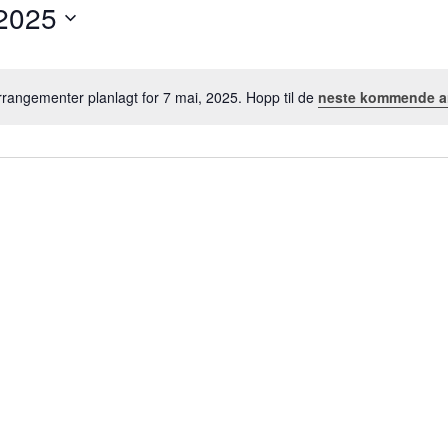
 2025
rrangementer planlagt for 7 mai, 2025. Hopp til de
neste kommende a
M
e
r
k
n
a
d