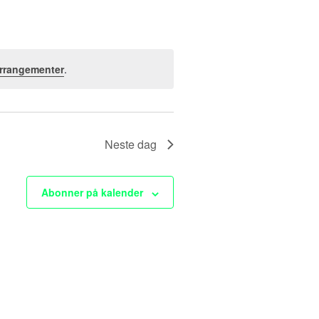
r
a
n
rrangementer
.
g
e
Neste dag
m
e
Abonner på kalender
n
t
V
i