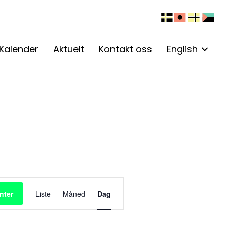
Kalender
Aktuelt
Kontakt oss
English
A
nter
Liste
Måned
Dag
r