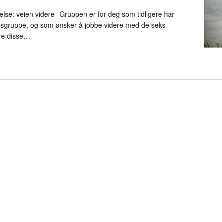
r
else: veien videre Gruppen er for deg som tidligere har
r
elsesgruppe, og som ønsker å jobbe videre med de seks
i
ere disse…
n
g