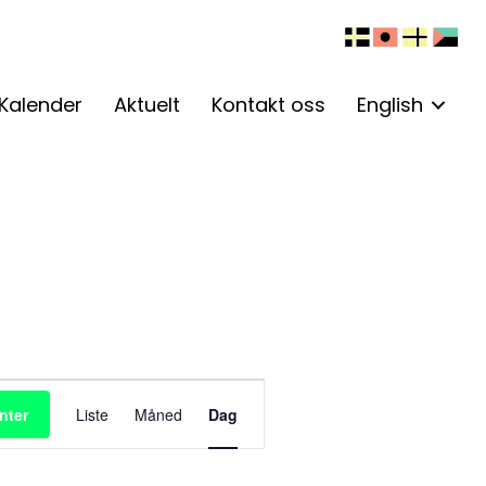
Kalender
Aktuelt
Kontakt oss
English
A
nter
Liste
Måned
Dag
r