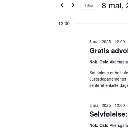
8 mai,
8
v
I dag
r
i
V
n
e
mai,
a
12:00
n
l
s
g
2025
ø
n
d
8 mai, 2025 - 12:00
k
a
Gratis advo
e
t
g
o
o
Nok. Oslo
Akersgata
r
.
d
e
Samtalene er helt uf
.
Justisdepartementet 
S
senteret enkelte da
m
ø
k
e
e
8 mai, 2025 - 12:00
t
Selvfølelse:
t
n
e
Nok. Oslo
Akersgata