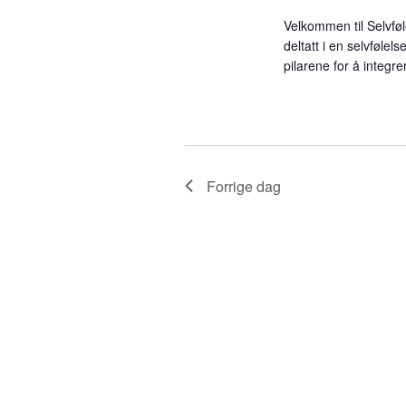
r
t
Velkommen til Selvføl
A
deltatt i en selvføl
r
pilarene for å integr
r
e
a
n
r
g
e
m
S
Forrige dag
e
n
e
t
e
a
r
.
r
c