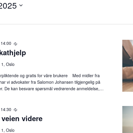
 2025
-
14:00
R
kathjelp
e
c
u
 1, Oslo
r
orpliktende og gratis for våre brukere Med midler fra
r
har vi advokater fra Salomon Johansen tilgjengelig på
i
ger. De kan besvare spørsmål vedrørende anmeldelse,…
n
g
-
14:30
R
 veien videre
e
c
u
 1, Oslo