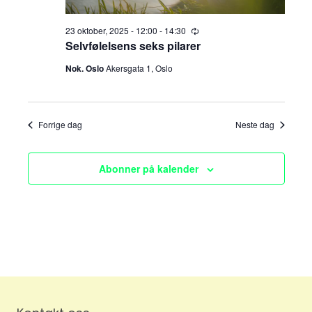
e
v
i
23 oktober, 2025 - 12:00
-
14:30
a
R
e
Selvfølelsens seks pilarer
g
c
r
u
Nok. Oslo
Akersgata 1, Oslo
a
r
r
c
t
i
n
h
g
i
Forrige dag
Neste dag
o
a
n
Abonner på kalender
n
d
V
i
e