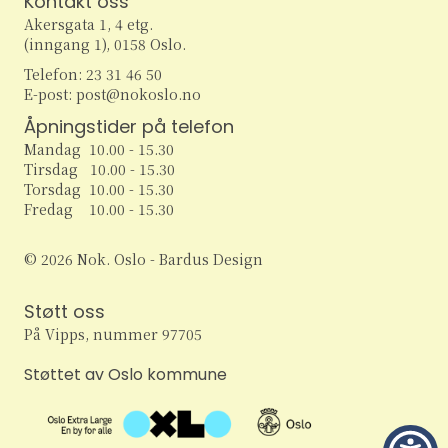
Kontakt oss
w
Akersgata 1, 4 etg.
(inngang 1), 0158 Oslo.
s
Telefon: 23 31 46 50
E-post: post@nokoslo.no
N
Åpningstider på telefon
a
Mandag 10.00 - 15.30
Tirsdag 10.00 - 15.30
v
Torsdag 10.00 - 15.30
Fredag 10.00 - 15.30
i
© 2026 Nok. Oslo - Bardus Design
g
Støtt oss
a
På Vipps, nummer 97705
t
Støttet av Oslo kommune
i