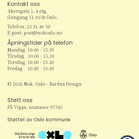
e
r
Kontakt oss
v
Akersgata 1, 4 etg.
i
a
a
(inngang 1), 0158 Oslo.
g
Telefon: 23 31 46 50
r
n
E-post: post@nokoslo.no
a
c
Åpningstider på telefon
g
t
Mandag 10.00 - 15.30
h
i
e
Tirsdag 10.00 - 15.30
Torsdag 10.00 - 15.30
o
a
m
Fredag 10.00 - 15.30
n
n
e
© 2026 Nok. Oslo - Bardus Design
d
n
Støtt oss
V
På Vipps, nummer 97705
t
i
Støttet av Oslo kommune
e
e
r