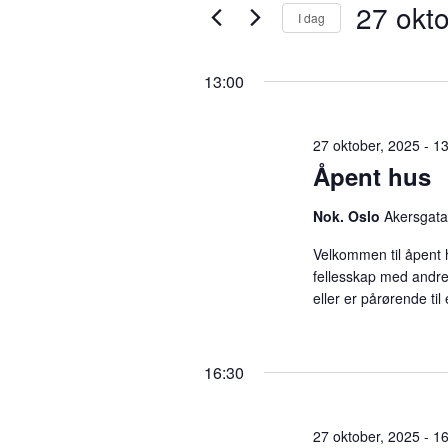
27 okt
27
v
I dag
r
i
V
n
e
oktober,
a
13:00
n
l
s
g
2025
ø
n
d
27 oktober, 2025 - 1
k
a
Åpent hus
e
t
g
o
o
Nok. Oslo
Akersgata
r
.
d
e
Velkommen til åpent 
.
fellesskap med andre
S
eller er pårørende ti
m
ø
k
e
e
16:30
t
t
n
e
27 oktober, 2025 - 1