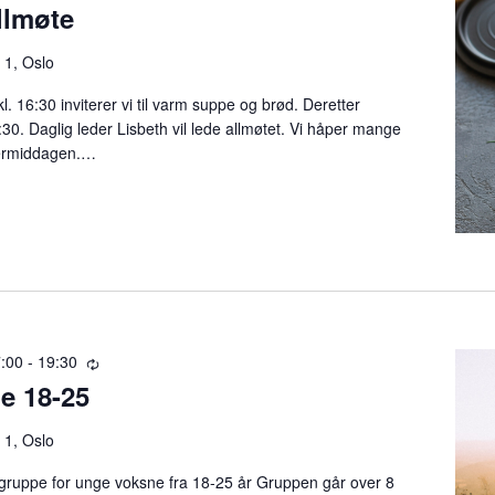
llmøte
 1, Oslo
. 16:30 inviterer vi til varm suppe og brød. Deretter
7:30. Daglig leder Lisbeth vil lede allmøtet. Vi håper mange
termiddagen.…
7:00
-
19:30
R
e 18-25
e
c
u
 1, Oslo
r
 gruppe for unge voksne fra 18-25 år Gruppen går over 8
r