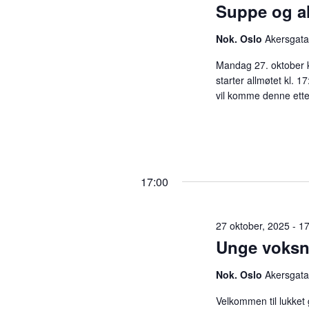
r
Suppe og a
t
A
r
Nok. Oslo
Akersgata
r
e
Mandag 27. oktober kl
a
starter allmøtet kl. 1
n
r
vil komme denne et
g
e
m
S
e
n
e
t
17:00
e
a
r
.
27 oktober, 2025 - 1
Unge voksn
r
Nok. Oslo
Akersgata
c
Velkommen til lukket