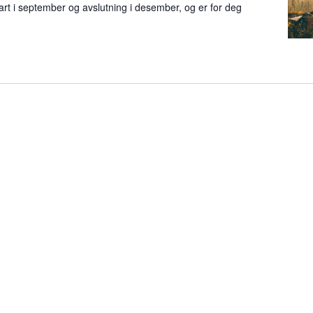
rt i september og avslutning i desember, og er for deg
i
n
g