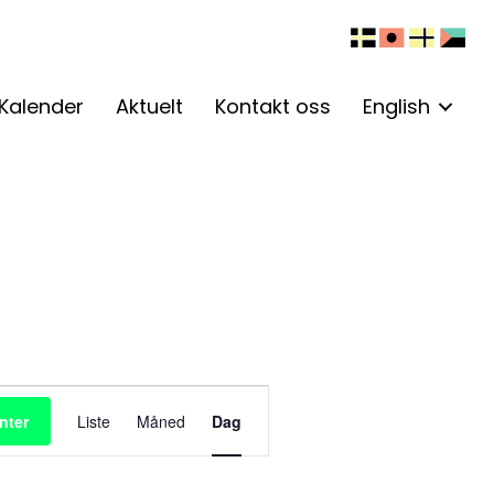
Kalender
Aktuelt
Kontakt oss
English
A
nter
Liste
Måned
Dag
r