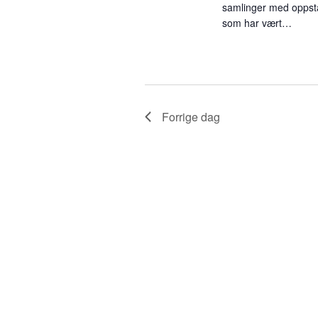
samlinger med oppsta
h
som har vært…
a
n
Forrige dag
d
V
i
e
w