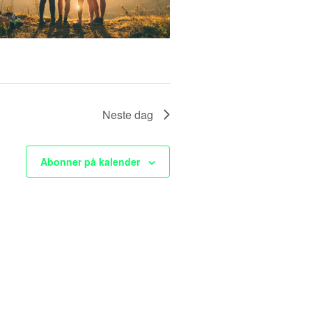
o
n
Neste dag
Abonner på kalender