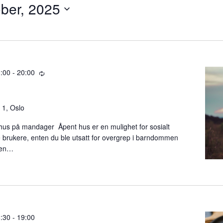
ober, 2025
3:00
-
20:00
R
e
c
u
 1, Oslo
r
hus på mandager Åpent hus er en mulighet for sosialt
r
 brukere, enten du ble utsatt for overgrep i barndommen
i
l en…
n
g
6:30
-
19:00