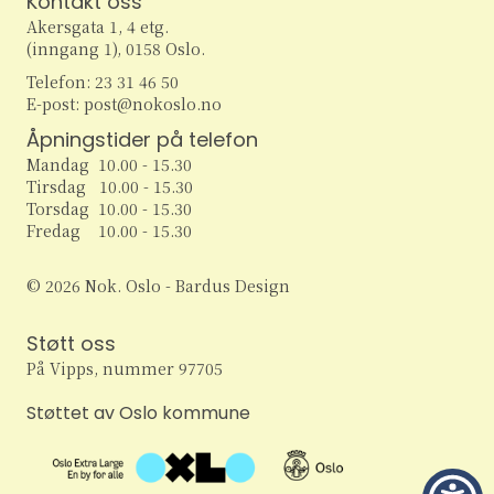
Kontakt oss
w
Akersgata 1, 4 etg.
(inngang 1), 0158 Oslo.
s
Telefon: 23 31 46 50
E-post: post@nokoslo.no
N
Åpningstider på telefon
a
Mandag 10.00 - 15.30
Tirsdag 10.00 - 15.30
v
Torsdag 10.00 - 15.30
Fredag 10.00 - 15.30
i
© 2026 Nok. Oslo - Bardus Design
g
Støtt oss
a
På Vipps, nummer 97705
t
Støttet av Oslo kommune
i