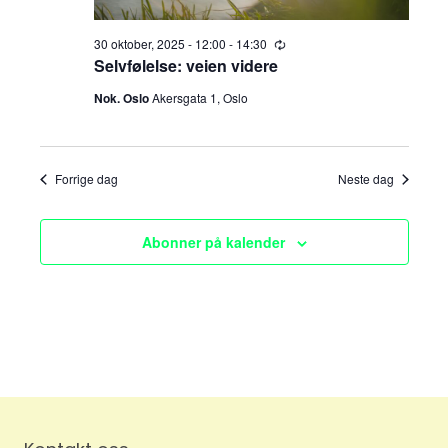
e
v
i
30 oktober, 2025 - 12:00
-
14:30
a
R
e
Selvfølelse: veien videre
g
c
r
u
Nok. Oslo
Akersgata 1, Oslo
a
r
r
c
t
i
n
h
g
i
Forrige dag
Neste dag
o
a
n
Abonner på kalender
n
d
V
i
e