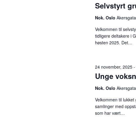
r
Selvstyrt g
t
A
r
Nok. Oslo
Akersgata
r
e
Velkommen til selvstyr
a
tidligere deltakere 
n
r
høsten 2025. Det…
g
e
m
S
e
24 november, 2025 -
n
Unge voksn
e
t
e
Nok. Oslo
Akersgata
a
r
.
Velkommen til lukket
samlinger med oppsta
r
som har vært…
c