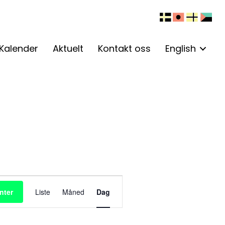
Kalender
Aktuelt
Kontakt oss
English
A
nter
Liste
Måned
Dag
r