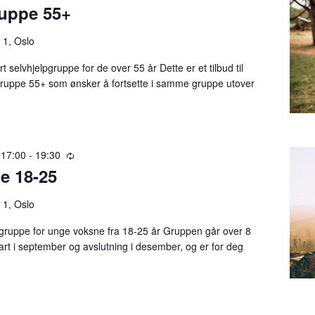
ruppe 55+
e
c
u
 1, Oslo
r
t selvhjelpgruppe for de over 55 år Dette er et tilbud til
r
i Gruppe 55+ som ønsker å fortsette i samme gruppe utover
i
n
g
 17:00
-
19:30
R
e 18-25
e
c
u
 1, Oslo
r
 gruppe for unge voksne fra 18-25 år Gruppen går over 8
r
rt i september og avslutning i desember, og er for deg
i
n
g