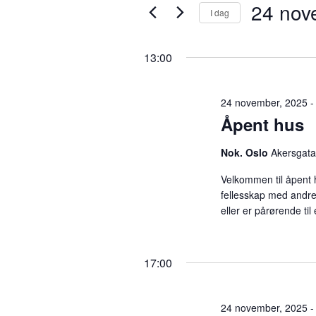
24 nov
24
v
I dag
r
i
V
n
e
november
a
13:00
n
l
s
g
2025
ø
n
d
24 november, 2025 -
k
a
Åpent hus
e
t
g
o
o
Nok. Oslo
Akersgata
r
.
d
e
Velkommen til åpent 
.
fellesskap med andre
S
eller er pårørende ti
m
ø
k
e
e
17:00
t
t
n
e
24 november, 2025 -