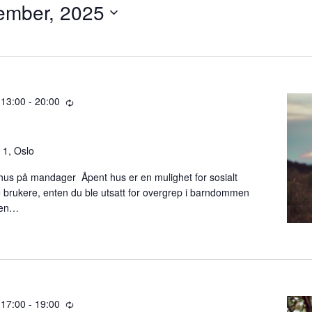
ember, 2025
,
 13:00
-
20:00
R
e
c
u
 1, Oslo
r
hus på mandager Åpent hus er en mulighet for sosialt
r
 brukere, enten du ble utsatt for overgrep i barndommen
i
l en…
n
g
 17:00
-
19:00
R