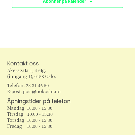
Abonner på kalender
e
v
i
a
g
r
a
c
t
h
i
Kontakt oss
o
a
Akersgata 1, 4 etg.
n
(inngang 1), 0158 Oslo.
n
Telefon: 23 31 46 50
d
E-post: post@nokoslo.no
Åpningstider på telefon
V
Mandag 10.00 - 15.30
Tirsdag 10.00 - 15.30
i
Torsdag 10.00 - 15.30
Fredag 10.00 - 15.30
e