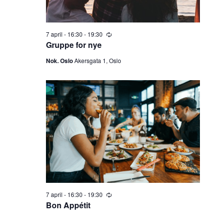
e
v
i
a
7 april - 16:30
-
19:30
R
g
e
r
Gruppe for nye
c
a
u
Nok. Oslo
Akersgata 1, Oslo
c
r
t
r
i
h
i
n
g
o
a
n
n
d
V
i
7 april - 16:30
-
19:30
R
e
Bon Appétit
e
c
u