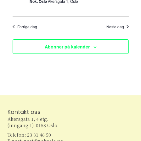
Nok. Oslo
Akersgata 1, Oslo
r
w
r
i
s
n
g
Forrige dag
Neste dag
N
a
Abonner på kalender
v
i
g
a
Kontakt oss
t
Akersgata 1, 4 etg.
i
(inngang 1), 0158 Oslo.
Telefon: 23 31 46 50
E-post: post@nokoslo.no